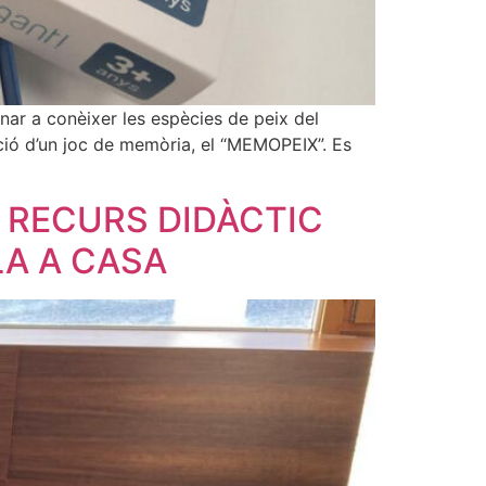
nar a conèixer les espècies de peix del
ració d’un joc de memòria, el “MEMOPEIX”. Es
L RECURS DIDÀCTIC
LA A CASA