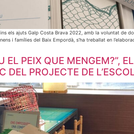
 dins els ajuts Galp Costa Brava 2022, amb la voluntat de do
e nens i famílies del Baix Empordà, s’ha treballat en l’elabo
U EL PEIX QUE MENGEM?”, E
C DEL PROJECTE DE L’ESCO