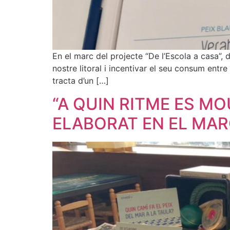
En el marc del projecte “De l’Escola a casa”,
nostre litoral i incentivar el seu consum entr
tracta d’un […]
“A QUIN RITME ES MO
ELABORAT EN EL MAR