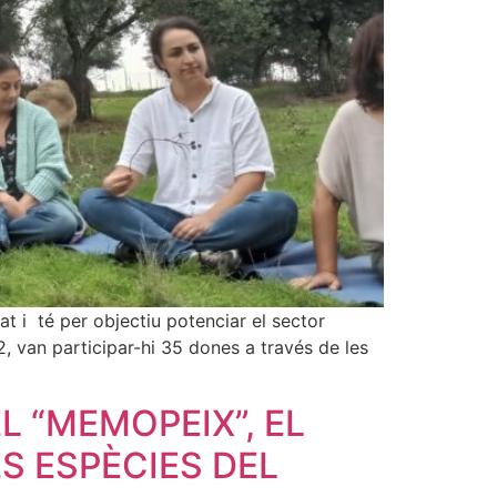
t i té per objectiu potenciar el sector
, van participar-hi 35 dones a través de les
L “MEMOPEIX”, EL
S ESPÈCIES DEL