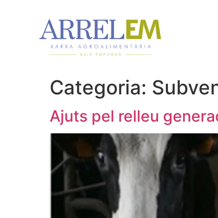
Categoria:
Subven
Ajuts pel relleu genera